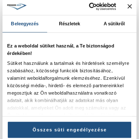
info@premiermed.hu
Beleegyezés
Részletek
A sütikről
SZOLGÁLTATÁSAINK
Ez a weboldal sütiket használ, a Te biztonságod
Pajzsmirigy
érdekében!
Jóindulatú emlődaganat
Sütiket használunk a tartalmak és hirdetések személyre
Mióma RFA kezelés
szabásához, közösségi funkciók biztosításához,
Mióma embolizáció
valamint weboldalforgalmunk elemzéséhez. Ezenkívül
Pajzsmirigy rák
közösségi média-, hirdető- és elemező partnereinkkel
Endokrinológia
megosztjuk az Ön weboldalhasználatra vonatkozó
Máj tumorabláció
adatait, akik kombinálhatják az adatokat más olyan
adatokkal, amelyeket Ön adott meg számukra vagy az
HASZNOS LINKEK
Ön által használt más szolgáltatásokból gyűjtöttek.
Adatkezelési tájékoztató
Összes süti engedélyezése
ÁSZF Premier Med Egészségügyi Kft