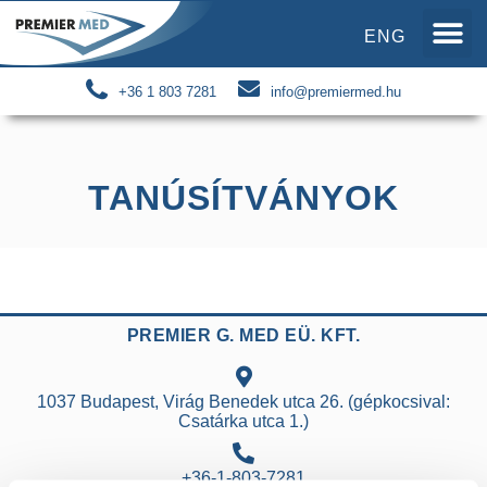
ENG
+36 1 803 7281
info@premiermed.hu
TANÚSÍTVÁNYOK
PREMIER G. MED EÜ. KFT.
1037 Budapest, Virág Benedek utca 26. (gépkocsival:
Csatárka utca 1.)
+36-1-803-7281