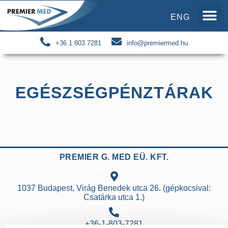
ENG
+36 1 803 7281
info@premiermed.hu
EGÉSZSÉGPÉNZTÁRAK
PREMIER G. MED EÜ. KFT.
1037 Budapest, Virág Benedek utca 26. (gépkocsival:
Csatárka utca 1.)
+36-1-803-7281