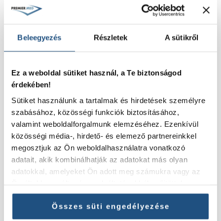
info@premiermed.hu
Beleegyezés
Részletek
A sütikről
SZOLGÁLTATÁSAINK
Ez a weboldal sütiket használ, a Te biztonságod
Pajzsmirigy
érdekében!
Jóindulatú emlődaganat
Sütiket használunk a tartalmak és hirdetések személyre
Mióma RFA kezelés
szabásához, közösségi funkciók biztosításához,
Mióma embolizáció
valamint weboldalforgalmunk elemzéséhez. Ezenkívül
Pajzsmirigy rák
közösségi média-, hirdető- és elemező partnereinkkel
Endokrinológia
megosztjuk az Ön weboldalhasználatra vonatkozó
Máj tumorabláció
adatait, akik kombinálhatják az adatokat más olyan
adatokkal, amelyeket Ön adott meg számukra vagy az
HASZNOS LINKEK
Ön által használt más szolgáltatásokból gyűjtöttek.
Adatkezelési tájékoztató
Összes süti engedélyezése
ÁSZF Premier Med Egészségügyi Kft