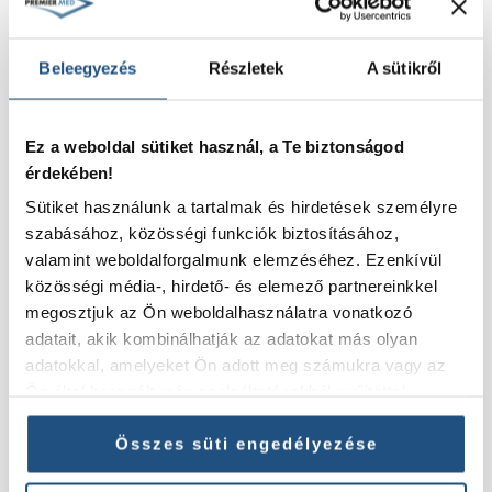
info@premiermed.hu
Beleegyezés
Részletek
A sütikről
SZOLGÁLTATÁSAINK
Ez a weboldal sütiket használ, a Te biztonságod
Pajzsmirigy
érdekében!
Jóindulatú emlődaganat
Mióma RFA kezelés
Sütiket használunk a tartalmak és hirdetések személyre
Mióma embolizáció
szabásához, közösségi funkciók biztosításához,
valamint weboldalforgalmunk elemzéséhez. Ezenkívül
Pajzsmirigy rák
közösségi média-, hirdető- és elemező partnereinkkel
Endokrinológia
megosztjuk az Ön weboldalhasználatra vonatkozó
Máj tumorabláció
adatait, akik kombinálhatják az adatokat más olyan
adatokkal, amelyeket Ön adott meg számukra vagy az
HASZNOS LINKEK
Ön által használt más szolgáltatásokból gyűjtöttek.
Adatkezelési tájékoztató
ÁSZF Premier Med Egészségügyi Kft
Összes süti engedélyezése
ÁSZF Premier Med Cardio Kft.