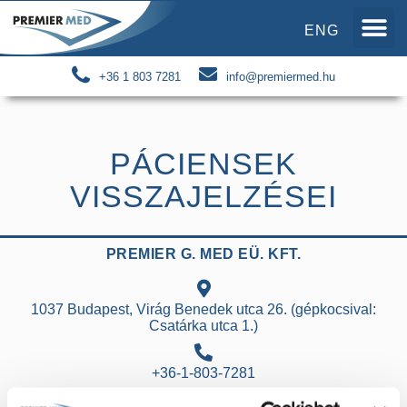
ENG
+36 1 803 7281
info@premiermed.hu
PÁCIENSEK
VISSZAJELZÉSEI
PREMIER G. MED EÜ. KFT.
1037 Budapest, Virág Benedek utca 26. (gépkocsival:
Csatárka utca 1.)
+36-1-803-7281