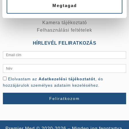
Tájékoztató a betegjogokról
Megtagad
Árak
Kapcsolat
Kamera tájékoztató
Felhasználási feltételek
HÍRLEVÉL FELIRATKOZÁS
Elolvastam az
Adatkezelési tájékoztatót
, és
hozzájárulok személyes adataim kezeléséhez.
Premier Med © 2020-2026 – Minden jog fenntartva.