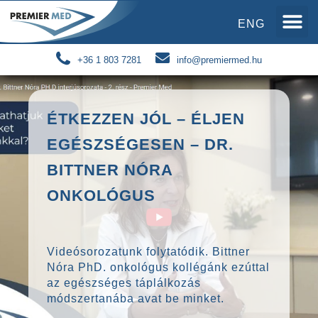
ENG
+36 1 803 7281
info@premiermed.hu
ÉTKEZZEN JÓL – ÉLJEN
EGÉSZSÉGESEN – DR.
BITTNER NÓRA
ONKOLÓGUS
Videósorozatunk folytatódik. Bittner
Nóra PhD. onkológus kollégánk ezúttal
az egészséges táplálkozás
módszertanába avat be minket.