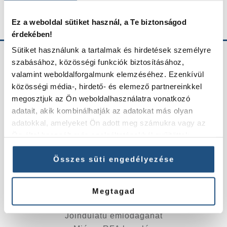
Ez a weboldal sütiket használ, a Te biztonságod
érdekében!
Sütiket használunk a tartalmak és hirdetések személyre
PREMIER G. MED EÜ. KFT.
szabásához, közösségi funkciók biztosításához,
valamint weboldalforgalmunk elemzéséhez. Ezenkívül
1037 Budapest, Virág Benedek utca 26. (gépkocsival:
közösségi média-, hirdető- és elemező partnereinkkel
Csatárka utca 1.)
megosztjuk az Ön weboldalhasználatra vonatkozó
adatait, akik kombinálhatják az adatokat más olyan
+36-1-803-7281
adatokkal, amelyeket Ön adott meg számukra vagy az
Ön által használt más szolgáltatásokból gyűjtöttek.
info@premiermed.hu
Összes süti engedélyezése
SZOLGÁLTATÁSAINK
Megtagad
Pajzsmirigy
Jóindulatú emlődaganat